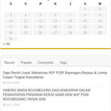
S
S
R
K
J
S
M
1
2
3
4
5
6
7
8
9
10
11
12
13
14
15
16
17
18
19
20
21
22
23
24
25
26
27
28
29
30
31
« Jul
Recent
Popular
Comments
Tags
Sapu Bersih Juara! Mahasiswa IKIP PGRI Bojonegoro Berjaya di Lomba
Cerpen Tingkat Keresidenan
Juli 8, 2026
SINERGI BRIDA BOJONEGORO DAN DISBUDPAR DALAM
PEMANTAPAN PROGRAM KERJA SAMA KKM IKIP PGRI
BOJONEGORO TAHUN 2026
Juli 7, 2026