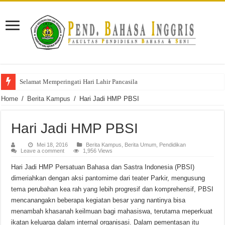
Selamat Memperingati Hari Lahir Pancasila
Home
/
Berita Kampus
/
Hari Jadi HMP PBSI
Hari Jadi HMP PBSI
Mei 18, 2016
Berita Kampus
,
Berita Umum
,
Pendidikan
Leave a comment
1,956 Views
Hari Jadi HMP Persatuan Bahasa dan Sastra Indonesia (PBSI)
dimeriahkan dengan aksi pantomime dari teater Parkir, mengusung
tema perubahan kea rah yang lebih progresif dan komprehensif, PBSI
mencanangakn beberapa kegiatan besar yang nantinya bisa
menambah khasanah keilmuan bagi mahasiswa, terutama meperkuat
ikatan keluarga dalam internal organisasi. Dalam pementasan itu