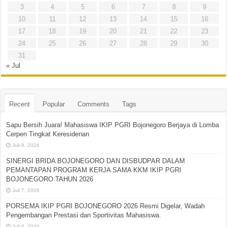
3
4
5
6
7
8
9
10
11
12
13
14
15
16
17
18
19
20
21
22
23
24
25
26
27
28
29
30
31
« Jul
Recent
Popular
Comments
Tags
Sapu Bersih Juara! Mahasiswa IKIP PGRI Bojonegoro Berjaya di Lomba
Cerpen Tingkat Keresidenan
Juli 8, 2026
SINERGI BRIDA BOJONEGORO DAN DISBUDPAR DALAM
PEMANTAPAN PROGRAM KERJA SAMA KKM IKIP PGRI
BOJONEGORO TAHUN 2026
Juli 7, 2026
PORSEMA IKIP PGRI BOJONEGORO 2026 Resmi Digelar, Wadah
Pengembangan Prestasi dan Sportivitas Mahasiswa.
Juli 6, 2026