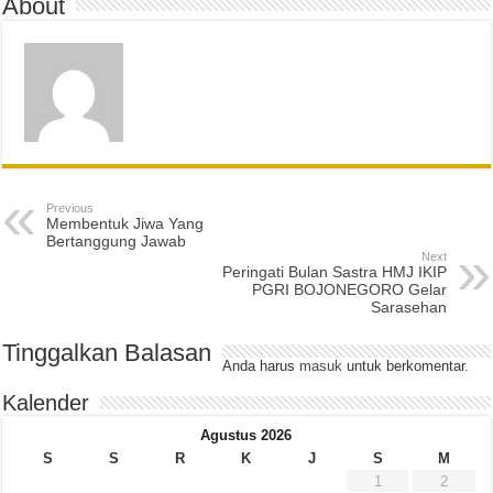
About
Previous
Membentuk Jiwa Yang
Bertanggung Jawab
Next
Peringati Bulan Sastra HMJ IKIP
PGRI BOJONEGORO Gelar
Sarasehan
Tinggalkan Balasan
Anda harus
masuk
untuk berkomentar.
Kalender
Agustus 2026
S
S
R
K
J
S
M
1
2