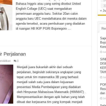
2
Bahasa Inggris atau yang sering disebut United
3
English Collage (UEC) saat mengadakan
« Ju
penerimaan anggota baru. Sekitar 20an calon
anggota baru UEC mendaftakana diri mereka dalam
agenda tersebut, acara pembukaan yang diadakan
di ruangan H8 IKIP PGRI Bojonegoro …
Re
Sap
Bojo
Ker
Jul
r Perjalanan
SIN
endidikan
0
DIS
Menjadi juara bukanlah akhir dari sebuah
KER
perjalanan, begirulah sekiranya ungkapan yang
TAH
tepat untuk tim matematika 3B yang berhasil
Jul
menjadi salah satu juara dalam kejuaraan
POR
presentasi Media Pembelajaran yang diadakan
Res
oleh Himpunan Mahasiswa Matematik (HIMMAT) .
dan 
Mempresentasikan dengan apik bahan yang telah
Jul
dibuat dan kerjasama tim yang kompak menjadi
Sel