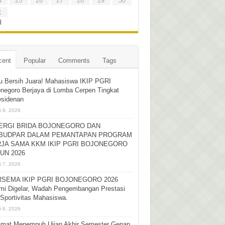
4
25
26
27
28
29
30
1
l
cent
Popular
Comments
Tags
u Bersih Juara! Mahasiswa IKIP PGRI
negoro Berjaya di Lomba Cerpen Tingkat
esidenan
i 8, 2026
ERGI BRIDA BOJONEGORO DAN
BUDPAR DALAM PEMANTAPAN PROGRAM
JA SAMA KKM IKIP PGRI BOJONEGORO
UN 2026
i 7, 2026
SEMA IKIP PGRI BOJONEGORO 2026
mi Digelar, Wadah Pengembangan Prestasi
Sportivitas Mahasiswa.
i 6, 2026
amat Menempuh Ujian Akhir Semester Genap