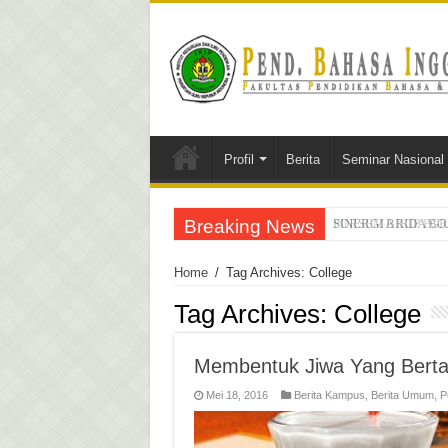
Profil
Berita
Seminar Nasional
Breaking News
SINERGI BRIDA B
PORSEMA IKIP PGRI 
Home
/
Tag Archives: College
Tag Archives:
College
Membentuk Jiwa Yang Bert
Mei 18, 2016
Berita Kampus
,
Berita Umum
,
P