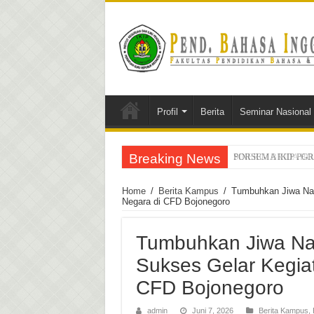
Profil
Berita
Seminar Nasional
Breaking News
PORSEMA IKIP PGRI 
Home
/
Berita Kampus
/
Tumbuhkan Jiwa Nas
Negara di CFD Bojonegoro
Tumbuhkan Jiwa Nas
Sukses Gelar Kegiat
CFD Bojonegoro
admin
Juni 7, 2026
Berita Kampus
,