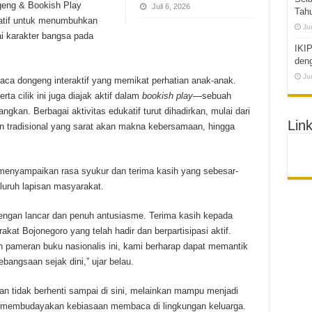
ng & Bookish Play
Juli 6, 2026
Tah
eatif untuk menumbuhkan
Ju
ai karakter bangsa pada
IKIP
den
Ju
ca dongeng interaktif yang memikat perhatian anak-anak.
ta cilik ini juga diajak aktif dalam
bookish play
—sebuah
kan. Berbagai aktivitas edukatif turut dihadirkan, mulai dari
Link
 tradisional yang sarat akan makna kebersamaan, hingga
. menyampaikan rasa syukur dan terima kasih yang sebesar-
uruh lapisan masyarakat.
n dengan lancar dan penuh antusiasme. Terima kasih kepada
kat Bojonegoro yang telah hadir dan berpartisipasi aktif.
n pameran buku nasionalis ini, kami berharap dapat memantik
angsaan sejak dini,” ujar belau.
kan tidak berhenti sampai di sini, melainkan mampu menjadi
s membudayakan kebiasaan membaca di lingkungan keluarga.