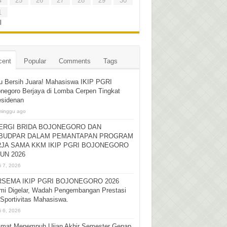
4
25
26
27
28
29
30
1
l
cent
Popular
Comments
Tags
u Bersih Juara! Mahasiswa IKIP PGRI
negoro Berjaya di Lomba Cerpen Tingkat
esidenan
minggu ago
ERGI BRIDA BOJONEGORO DAN
BUDPAR DALAM PEMANTAPAN PROGRAM
JA SAMA KKM IKIP PGRI BOJONEGORO
UN 2026
i 7, 2026
SEMA IKIP PGRI BOJONEGORO 2026
mi Digelar, Wadah Pengembangan Prestasi
Sportivitas Mahasiswa.
i 6, 2026
amat Menempuh Ujian Akhir Semester Genap