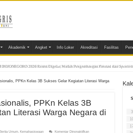
Akademik
Angket
Info Loker
Akreditasi
Fasilitas
Pen
BOJONEGORO 2026 Resmi Digelar, Wadah Pengembangan Prestasi dan Sportivit
ionalis, PPKn Kelas 3B Sukses Gelar Kegiatan Literasi Warga
Kal
ionalis, PPKn Kelas 3B
an Literasi Warga Negara di
3
1
1
pada
Berita Umum
,
Kemahasiswaan
Komentar Dinonaktifkan