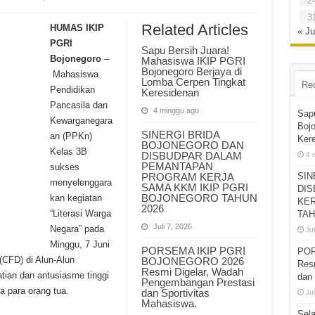
2
Tumbuhkan
Jiwa
3
Nasionalis,
Related Articles
HUMAS IKIP
PPKn
« Ju
Kelas
PGRI
3B
Sapu Bersih Juara!
Sukses
Bojonegoro
–
Mahasiswa IKIP PGRI
Gelar
Bojonegoro Berjaya di
Kegiatan
Mahasiswa
Lomba Cerpen Tingkat
Literasi
Re
Pendidikan
Warga
Keresidenan
Negara
Pancasila dan
di
4 minggu ago
Sap
CFD
Kewarganegara
Bojonegoro
Bojo
SINERGI BRIDA
an (PPKn)
Ker
BOJONEGORO DAN
Kelas 3B
DISBUDPAR DALAM
4 
PEMANTAPAN
sukses
PROGRAM KERJA
SIN
menyelenggara
SAMA KKM IKIP PGRI
DIS
BOJONEGORO TAHUN
kan kegiatan
KER
2026
“Literasi Warga
TAH
Juli 7, 2026
Negara” pada
Jul
Minggu, 7 Juni
PORSEMA IKIP PGRI
POR
(CFD) di Alun-Alun
BOJONEGORO 2026
Res
Resmi Digelar, Wadah
atian dan antusiasme tinggi
dan 
Pengembangan Prestasi
a para orang tua.
dan Sportivitas
Jul
Mahasiswa.
Sel