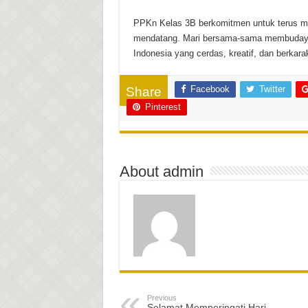
PPKn Kelas 3B berkomitmen untuk terus me
mendatang. Mari bersama-sama membudaya
Indonesia yang cerdas, kreatif, dan berkarak
Facebook
Twitter
Share
Pinterest
About admin
Previous
Selamat Memperingati Hari