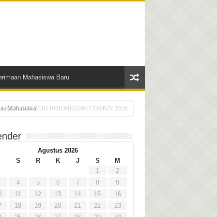
erimaan Mahasiswa Baru
as Mahasiswa.
ender
Agustus 2026
S
S
R
K
J
S
M
1
2
4
5
6
7
8
9
0
11
12
13
14
15
16
7
18
19
20
21
22
23