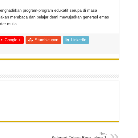
nghadirkan program-program edukatif serupa di masa
kan membaca dan belajar demi mewujudkan generasi emas
ter mulia.
Google +
Stumbleupon
LinkedIn
Next
Selamat Tahun Baru Islam 1