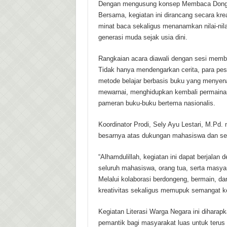
Dengan mengusung konsep Membaca Donge
Bersama, kegiatan ini dirancang secara kr
minat baca sekaligus menanamkan nilai-nil
generasi muda sejak usia dini.
Rangkaian acara diawali dengan sesi memba
Tidak hanya mendengarkan cerita, para peser
metode belajar berbasis buku yang menyenang
mewarnai, menghidupkan kembali permainan
pameran buku-buku bertema nasionalis.
Koordinator Prodi, Sely Ayu Lestari, M.Pd
besarnya atas dukungan mahasiswa dan sel
“Alhamdulillah, kegiatan ini dapat berjala
seluruh mahasiswa, orang tua, serta masyara
Melalui kolaborasi berdongeng, bermain, da
kreativitas sekaligus memupuk semangat keb
Kegiatan Literasi Warga Negara ini diharap
pemantik bagi masyarakat luas untuk teru