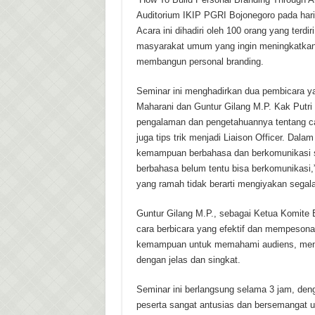
Auditorium IKIP PGRI Bojonegoro pada hari
Acara ini dihadiri oleh 100 orang yang terdi
masyarakat umum yang ingin meningkatka
membangun personal branding.
Seminar ini menghadirkan dua pembicara ya
Maharani dan Guntur Gilang M.P. Kak Putr
pengalaman dan pengetahuannya tentang ca
juga tips trik menjadi Liaison Officer. Da
kemampuan berbahasa dan berkomunikasi s
berbahasa belum tentu bisa berkomunikasi,
yang ramah tidak berarti mengiyakan segala
Guntur Gilang M.P., sebagai Ketua Komite 
cara berbicara yang efektif dan mempesona
kemampuan untuk memahami audiens, men
dengan jelas dan singkat.
Seminar ini berlangsung selama 3 jam, deng
peserta sangat antusias dan bersemangat u