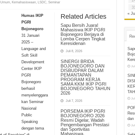
2
a Umum
,
Kemahasiswaan
,
LSDC
,
Seminar
3
« Ju
Related Articles
Humas IKIP
PGRI
Sapu Bersih Juara!
Bojonegoro
Mahasiswa IKIP PGRI
Bojonegoro Berjaya di
31 Januari
Re
Lomba Cerpen Tingkat
2025 –
Keresidenan
Language and
Sap
Juli 8, 2026
Bojo
Soft Skill
Ker
SINERGI BRIDA
Development
BOJONEGORO DAN
Jul
Center IKIP
DISBUDPAR DALAM
PEMANTAPAN
PGRI
SIN
PROGRAM KERJA
DIS
Bojonegoro
SAMA KKM IKIP PGRI
KER
BOJONEGORO TAHUN
berhasil
TAH
2026
menyelenggara
Jul
Juli 7, 2026
kan Seminar
POR
Nasional
PORSEMA IKIP PGRI
Res
Public
BOJONEGORO 2026
dan 
Resmi Digelar, Wadah
Speaking
Pengembangan Prestasi
Jul
dengan tema
dan Sportivitas
Mahasiswa.
Sel
t of Speaking” di