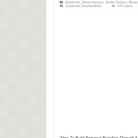
Akademik
,
Berita Kampus
,
Berita Terbaru
,
Berit
pada
Komentar Dinonaktifkan
478 Views
Seminar
Nasional
Public
Speaking
IKIP
PGRI
Bojonegoro:
”Membangun
Personal
Branding
Melalui
Seni
Berbicara”
“How To Build Personal Branding Through Ar