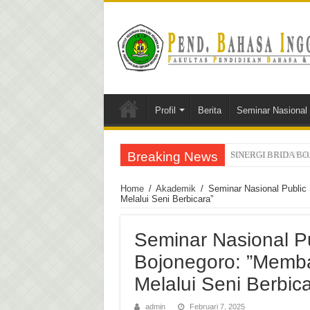
Profil
Berita
Seminar Nasional
Breaking News
PORSEMA IKIP PGRI 
Home
/
Akademik
/
Seminar Nasional Public
Melalui Seni Berbicara”
Seminar Nasional P
Bojonegoro: ”Memb
Melalui Seni Berbica
admin
Februari 7, 2025