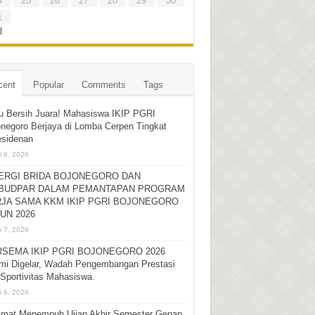
4
25
26
27
28
29
30
1
l
cent
Popular
Comments
Tags
u Bersih Juara! Mahasiswa IKIP PGRI
negoro Berjaya di Lomba Cerpen Tingkat
esidenan
i 8, 2026
ERGI BRIDA BOJONEGORO DAN
BUDPAR DALAM PEMANTAPAN PROGRAM
JA SAMA KKM IKIP PGRI BOJONEGORO
UN 2026
i 7, 2026
SEMA IKIP PGRI BOJONEGORO 2026
mi Digelar, Wadah Pengembangan Prestasi
Sportivitas Mahasiswa.
i 6, 2026
amat Menempuh Ujian Akhir Semester Genap