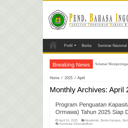
Profil
Berita
Seminar Nasional
Breaking News
Selamat Memperingati
Home
/
2025
/
April
Monthly Archives:
April
Program Penguatan Kapasit
Ormawa) Tahun 2025 Siap D
April 24, 2025
Akademik
,
Berita Kampus
,
Ber
pada
Komentar Dinonaktifkan
Program