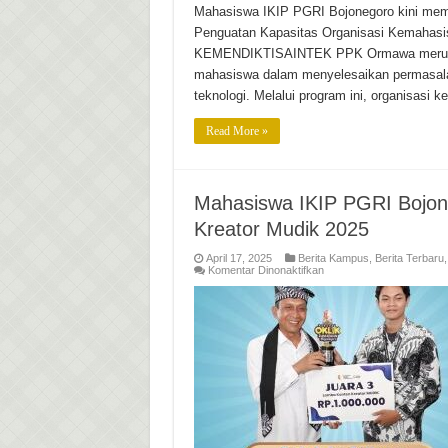
Penguatan
Mahasiswa IKIP PGRI Bojonegoro kini memi
Kapasitas
Penguatan Kapasitas Organisasi Kemahasi
Organisasi
Kemahasiswaan
KEMENDIKTISAINTEK PPK Ormawa merupaka
(PPK
Ormawa)
mahasiswa dalam menyelesaikan permasala
Tahun
2025
teknologi. Melalui program ini, organisas
Siap
Dimulai!
Read More »
Mahasiswa IKIP PGRI Bojon
Kreator Mudik 2025
April 17, 2025
Berita Kampus
,
Berita Terbaru
pada
Komentar Dinonaktifkan
Mahasiswa
IKIP
PGRI
Bojonegoro
Raih
Juara
3
Lomba
Konten
Kreator
Mudik
2025