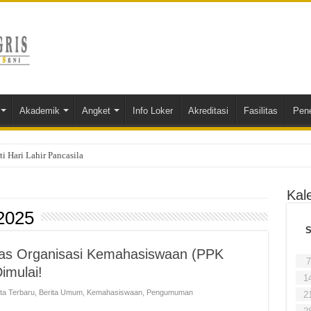
Akademik
Angket
Info Loker
Akreditasi
Fasilitas
Pen
 Hari Lahir Pancasila
Kal
 2025
as Organisasi Kemahasiswaan (PPK
7
imulai!
1
ita Terbaru
,
Berita Umum
,
Kemahasiswaan
,
Pengumuman
2