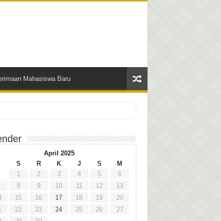
erimaan Mahasiswa Baru
ender
April 2025
S
S
R
K
J
S
M
1
2
3
4
5
6
8
9
10
11
12
13
4
15
16
17
18
19
20
1
22
23
24
25
26
27