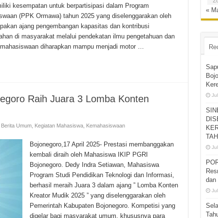
2
liki kesempatan untuk berpartisipasi dalam Program
« M
swaan (PPK Ormawa) tahun 2025 yang diselenggarakan oleh
n ajang pengembangan kapasitas dan kontribusi
han di masyarakat melalui pendekatan ilmu pengetahuan dan
i kemahasiswaan diharapkan mampu menjadi motor …
Re
Sap
Bojo
Ker
Jul
egoro Raih Juara 3 Lomba Konten
SIN
DIS
,
Berita Umum
,
Kegiatan Mahasiswa
,
Kemahasiswaan
KER
TAH
Bojonegoro,17 April 2025- Prestasi membanggakan
Jul
kembali diraih oleh Mahasiswa IKIP PGRI
POR
Bojonegoro. Dedy Indra Setiawan, Mahasiswa
Res
Program Studi Pendidikan Teknologi dan Informasi,
dan 
berhasil meraih Juara 3 dalam ajang ” Lomba Konten
Jul
Kreator Mudik 2025 ” yang diselenggarakan oleh
Pemerintah Kabupaten Bojonegoro. Kompetisi yang
Sel
Tah
digelar bagi masyarakat umum, khususnya para