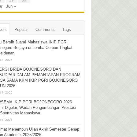
8
29
30
ar
Jun »
cent
Popular
Comments
Tags
u Bersih Juara! Mahasiswa IKIP PGRI
negoro Berjaya di Lomba Cerpen Tingkat
esidenan
i 8, 2026
ERGI BRIDA BOJONEGORO DAN
BUDPAR DALAM PEMANTAPAN PROGRAM
JA SAMA KKM IKIP PGRI BOJONEGORO
UN 2026
i 7, 2026
SEMA IKIP PGRI BOJONEGORO 2026
mi Digelar, Wadah Pengembangan Prestasi
Sportivitas Mahasiswa.
i 6, 2026
amat Menempuh Ujian Akhir Semester Genap
un Akademik 2025/2026.